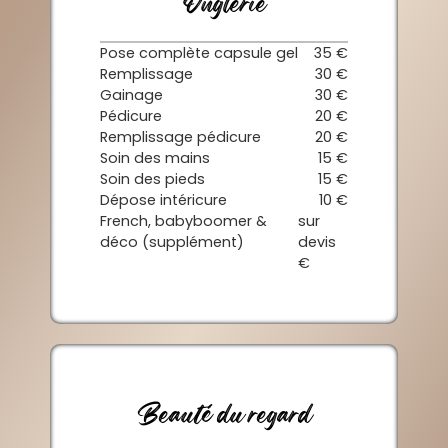
Onglerie
Pose complète capsule gel
35 €
Remplissage
30 €
Gainage
30 €
Pédicure
20 €
Remplissage pédicure
20 €
Soin des mains
15 €
Soin des pieds
15 €
Dépose intéricure
10 €
French, babyboomer &
sur
déco (supplément)
devis
€
Beauté du regard